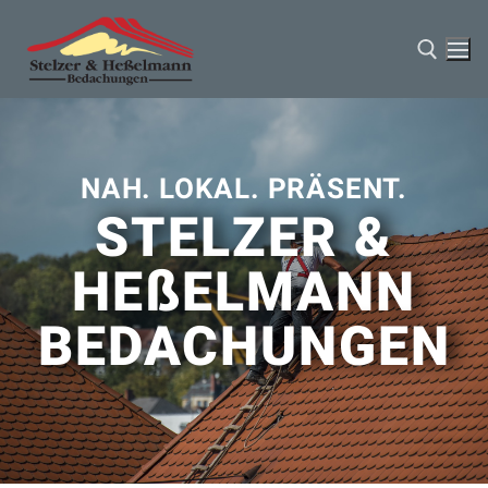
NAH. LOKAL. PRÄSENT.
STELZER &
HEßELMANN
Start
BEDACHUNGEN
Über Uns
Aktuelles
VELUX
Kontakt