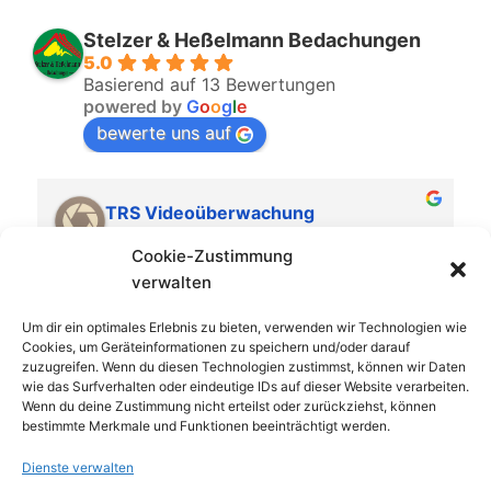
Cookie-Richtlinie (EU)
Stelzer & Heßelmann Bedachungen
5.0
Basierend auf 13 Bewertungen
powered by
G
o
o
g
l
e
bewerte uns auf
TRS Videoüberwachung
vor 2 Jahren
Cookie-Zustimmung
Sehr zuverlässig, fachlich kompetent und 
verwalten
 
freundlich.Dieses Unternehmen kann man nur 
Um dir ein optimales Erlebnis zu bieten, verwenden wir Technologien wie
weiterempfehlen!
Cookies, um Geräteinformationen zu speichern und/oder darauf
zuzugreifen. Wenn du diesen Technologien zustimmst, können wir Daten
wie das Surfverhalten oder eindeutige IDs auf dieser Website verarbeiten.
Wenn du deine Zustimmung nicht erteilst oder zurückziehst, können
bestimmte Merkmale und Funktionen beeinträchtigt werden.
Dienste verwalten
Copyright © 2026 Stelzer & Heßelmann Bedachungen